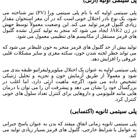
پل ‌سیتمی اولیه (ارثی)
پلی سیتمی اولیه که با نام پلی سیتمی ورا (PV) نیز شناخته می‌
شود، یک نوع نادر اختلال خونی است که در آن مغز استخوان مقدار
زیادی گلبول قرمز تولید می‌ کند. این وضعیت معمولاً توسط جهش
در ژن JAK2 ایجاد می‌ شود که منجر به تولید کنترل نشده گلبول‌
های قرمز مستقل از مکانیسم‌ های تنظیمی معمول می‌ شود.
تولید بیش از حد گلبول‌ های قرمز منجر به خون غلیظ‌تر می‌ شود که
می‌ تواند خطر لخته شدن خون، سکته مغزی و سایر مشکلات قلبی
عروقی را افزایش دهد.
پلی سیتمی اولیه به عنوان یک اختلال میلوپرولیفراتیو طبقه بندی می‌
شود و معمولاً از طریق آزمایش خون و تجزیه و تحلیل ژنتیکی
تشخیص داده می‌ شود. اگرچه ماهیت ارثی دارد، اما اغلب در
بزرگسال خود را نشان می‌ دهد و پیشرفت آن را می‌ توان با درمان‌
هایی مانند فلبوتومی و داروهایی برای کنترل تعداد سلول‌ های خونی
کنترل کرد.
پلی سیتمی ثانویه (اکتسابی)
پلی سیتمی ثانویه زمانی اتفاق میفتد که بدن به عنوان پاسخ جبرانی
به عوامل یا شرایط خارجی، گلبول‌ های قرمز بسیار زیادی تولید می‌
کند.