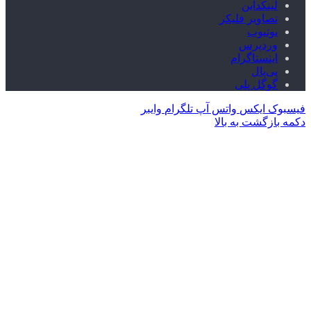
لینکداین
تصاویر فلیکر
یوتیوب
وردپرس
اینستاگرام
پی‌پال
گوگل پلی
فیسبوک
ایکس
واتس آپ
تلگرام
وایبر
دکمه بازگشت به بالا