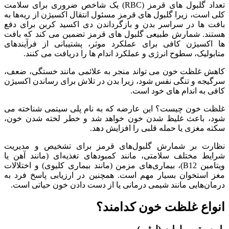
تعداد گلبول‌ های قرمز (RBC) یک شاخص ضروری برای سلامت
کلی است، زیرا گلبول‌ های قرمز مسئول انتقال اکسیژن از ریه‌ها به
بافت‌ ها در سراسر بدن و بازگرداندن دی اکسید کربن برای دفع
هستند. شمارش طبیعی گلبول‌ های قرمز تضمین می‌ کند که بافت‌
ها اکسیژن کافی برای عملکرد موثر، پشتیبانی از فرآیندهای
متابولیک، سطوح انرژی و عملکرد اندام‌ ها را دریافت می‌ کنند.
کاهش غلظت خون می‌ تواند منجر به علائمی مانند خستگی، ضعف،
سرگیجه و تنگی نفس شود، زیرا بدن در تلاش برای رساندن اکسیژن
کافی به اندام‌ های خود است.
غلظت خون چیست؟ این عارضه که به نام پلی سیتمی شناخته می‌
شود، باعث غلیظ شدن خون خواهد شد و خطر لخته شدن خون،
سکته مغزی یا حمله قلبی را افزایش دهد.
نظارت بر شمارش گلبول‌های قرمز برای تشخیص و مدیریت
شرایط مختلف سلامتی، مانند کمبودهای تغذیه‌ای (مانند آهن یا
ویتامین B12)، بیماری‌های مزمن (مانند بیماری کلیوی) و اختلالات
مغز استخوان بسیار مهم است. همچنین در ارزیابی پاسخ فرد به
درمان‌هایی مانند شیمی درمانی یا از دست دادن خون حیاتی است.
انواع غلظت خون کدامند؟