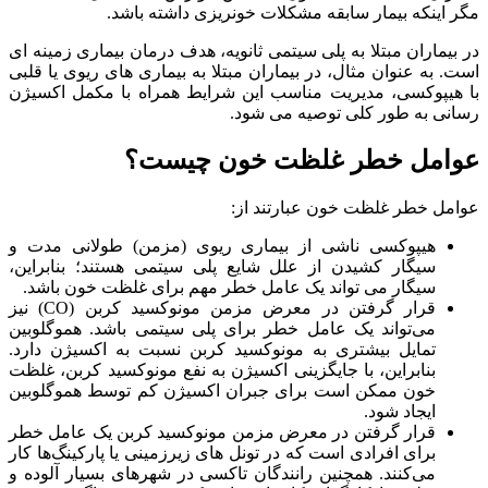
مگر اینکه بیمار سابقه مشکلات خونریزی داشته باشد.
در بیماران مبتلا به پلی سیتمی ثانویه، هدف درمان بیماری زمینه‌ ای
است. به عنوان مثال، در بیماران مبتلا به بیماری‌ های ریوی یا قلبی
با هیپوکسی، مدیریت مناسب این شرایط همراه با مکمل اکسیژن
رسانی به طور کلی توصیه می‌ شود.
عوامل خطر غلظت خون چیست؟
عوامل خطر غلظت خون عبارتند از:
هیپوکسی ناشی از بیماری ریوی (مزمن) طولانی مدت و
سیگار کشیدن از علل شایع پلی سیتمی هستند؛ بنابراین،
سیگار می‌ تواند یک عامل خطر مهم برای غلظت خون باشد.
قرار گرفتن در معرض مزمن مونوکسید کربن (CO) نیز
می‌تواند یک عامل خطر برای پلی سیتمی باشد. هموگلوبین
تمایل بیشتری به مونوکسید کربن نسبت به اکسیژن دارد.
بنابراین، با جایگزینی اکسیژن به نفع مونوکسید کربن، غلظت
خون ممکن است برای جبران اکسیژن کم توسط هموگلوبین
ایجاد شود.
قرار گرفتن در معرض مزمن مونوکسید کربن یک عامل خطر
برای افرادی است که در تونل‌ های زیرزمینی یا پارکینگ‌ها کار
می‌کنند. همچنین رانندگان تاکسی در شهرهای بسیار آلوده و