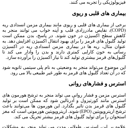
فیزیولوژیکی را تجربه‌ می‌ کنند.
بیماری‌ های قلبی و ریوی
برخی از بیماری‌ های قلبی و ریوی مانند بیماری مزمن انسدادی ریه
(COPD)، نقایص مادرزادی قلب و آپنه خواب‌ می‌ توانند منجر به
کاهش سطح اکسیژن در خون شوند. در پاسخ، بدن ممکن است
تولید گلبول‌ های قرمز را برای بهبود انتقال اکسیژن افزایش دهد. به
عنوان مثال، ریه‌ ها در بیماری مزمن انسدادی ریه در اکسیژن
رسانی به خون کارایی کمتری دارند و بدن را وادار می‌ کند تا
گلبول‌های قرمز بیشتری تولید کند تا نیاز اکسیژن را برآورده سازد.
این‌ موضوع می‌تواند منجر به وضعیتی به نام پلی سیتمی ثانویه شود
که در آن تعداد گلبول‌ های قرمز به طور غیر طبیعی بالا می‌ رود.
استرس و فشارهای روانی
استرس مزمن و فشار روانی‌ می‌ تواند منجر به ترشح هورمون‌ های
استرس مانند کورتیزول و آدرنالین شود که ممکن است بر تولید
گلبول‌ های قرمز بدن تاثیر بگذارد. این هورمون‌ ها می‌توانند باعث
ترشح اریتروپویتین (EPO) شوند. اریتروپویتین هورمونی است که مغز
استخوان را برای تولید گلبول‌ های قرمز بیشتر تحریک‌ می‌ کند.
علاوه بر این، استرس طولانی مدت می‌ تواند منجر به مشکلات