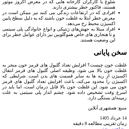
شلوغ یا کارگران کارخانه‌ هایی که در معرض اگزوز موتور
هستند، فاکتور خطر بیشتری دارند.
افرادی که در ارتفاعات زندگی می‌ کنند نیز ممکن است در
معرض خطر ابتلا به غلظت خون باشند که به دلیل سطح پایین
اکسیژن محیط رخ می‌دهد.
افراد مبتلا به جهش‌های ژنتیکی و انواع خانوادگی پلی سیتمی
و نا هنجاری‌ های خاص هموگلوبین نیز دارای عوامل خطر برای
این وضعیت هستند.
سخن پایانی
غلظت خون چیست؟ افزایش تعداد گلبول‌ های قرمز خون منجر به
غلظت خون بالا می‌ شود. وظیفه اصلی گلبول‌ های قرمز انتقال
اکسیژن از ریه‌ ها به سایر قسمت‌ های بدن است. شرایطی که
اکسیژن را محدود می‌کند، باعث افزایش تعداد گلبول‌ های قرمز
خون می‌ شود. این غلظت خون بالا قابل درمان است، اما باید در
اسرع وقت تشخیص داده شود. چشم انداز پلی سیتمی به علت
زمینه‌ای بستگی دارد.
منبع: همشهری آنلاین
14 خرداد 1405
زمان تقریبی مطالعه 8 دقیقه
مشاهده بیشتر