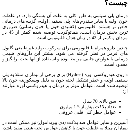
چیست؟
درمان پلی سیتمی به طور کلی به علت آن بستگی دارد. در غلظت
خون اولیه یا سایر سندرم‌ های پلی سیتمی اولیه، گزینه‌ های درمانی
خاص‌ تر هستند. فلبوتومی (کشیدن خون یا خون رسانی) ضروری‌
ترین بخش درمان است. هماتوکریت توصیه شده کمتر از 45 در
مردان و کمتر از 42 در زنان هدف فلبوتومی است.
چندین دارو همراه با فلبوتومی برای سرکوب تولید غیرطبیعی گلبول‌
های قرمز در نظر گرفته می‌ شود. بیشتر این داروهای شیمی
درمانی با عوارض جانبی مرتبط بوده و استفاده از آنها بحث برانگیز و
محدود است.
داروی هیدروکسی اوره (Hydrea) برای برخی از بیماران مبتلا به پلی
سیتمی اولیه و خطر تشکیل لخته خون به دلیل ویسکوزیته خون بالا
توصیه شده است. عوامل موثر بر درمان با هیدروکسی اوره عبارتند
از:
سن بالای 70 سال
تعداد پلاکت بیش از 1.5 میلیون
عوامل خطر کلی قلبی عروقی
آسپرین و سایر عوامل ضد پلاکت (دی پیریدامول) نیز ممکن است در
بیماران مبتلا به غلظت خون با کاهش عوارض لخته شدن مفید باشد،