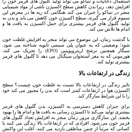
استعمال دخانیات و تنباکو می‌ تواند تولید گلبول‌ های قرمز خون را
افزایش دهد، زیرا بدن کاهش سطح اکسیژن ناشی از مواد شیمیایی
مضر در تنباکو را جبران‌ می‌ کند. هنگامی که ریه‌ ها در معرض این
سموم قرار می‌ گیرند، سطح اکسیژن خون کاهش‌ می‌ یابد و بدن به
تولید گلبول‌ های قرمز بیشتری برای حمل اکسیژن به بافت‌ ها و
اندام ها تلاش می‌ کند.
با گذشت زمان، این موضوع‌ می‌ تواند منجر به افزایش غلظت خون
شود؛ وضعیتی که به عنوان پلی سیتمی ثانویه شناخته‌ می‌ شود.
سیگار همچنین ترشح اریتروپویتین (EPO) را تحریک‌ می‌ کند،
هورمونی که به مغز استخوان سیگنال‌ می‌ دهد تا گلبول‌ های قرمز
بیشتری تولید کند.
زندگی در ارتفاعات بالا
تاثیر زندگی در ارتفاعات بالا نسبت به غلظت خون چیست؟ سطح
اکسیژن هوا در ارتفاعات کمتر است که بدن را مجبور می‌ کند خود
را با این شرایط سازگار کند.
برای جبران کاهش دسترسی به اکسیژن، بدن گلبول‌ های قرمز
بیشتری تولید می‌کند تا اکسیژن رسانی به بافت‌ ها و اندام‌ ها را بهبود
بخشد. این سازگاری مرور زمان منجر به افزایش تعداد گلبول‌ های
قرمز خون‌ می‌ شود. افرادی که در ارتفاعات بالا زندگی‌ می‌ کنند یا
کسانی که مرتباً از چنین مناطقی بازدید می‌ کنند، اغلب این واکنش