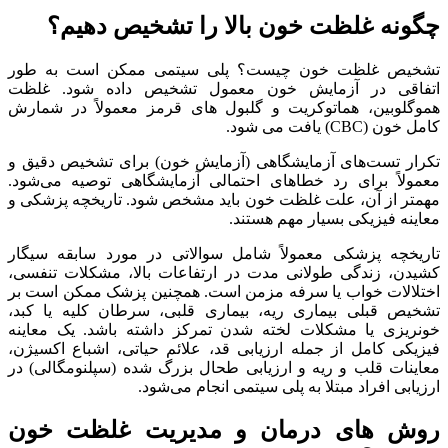
چگونه غلظت خون بالا را تشخیص دهیم؟
تشخیص غلظت خون چیست؟ پلی سیتمی ممکن است به طور
اتفاقی در آزمایش خون معمول تشخیص داده شود. غلظت
هموگلوبین، هماتوکریت و گلبول‌ های قرمز معمولاً در شمارش
کامل خون (CBC) یافت می‌ شود.
تکرار تست‌های آزمایشگاهی (آزمایش خون) برای تشخیص دقیق و
معمولاً برای رد خطاهای احتمالی آزمایشگاهی توصیه می‌شود.
مهمتر از آن، علت غلظت خون باید مشخص شود. تاریخچه پزشکی و
معاینه فیزیکی بسیار مهم هستند.
تاریخچه پزشکی معمولاً شامل سوالاتی در مورد سابقه سیگار
کشیدن، زندگی طولانی مدت در ارتفاعات بالا، مشکلات تنفسی،
اختلالات خواب یا سرفه مزمن است. همچنین پزشک ممکن است بر
تشخیص قبلی بیماری ریه، بیماری قلبی، سرطان کلیه یا کبد،
خونریزی یا مشکلات لخته شدن تمرکز داشته باشد. یک معاینه
فیزیکی کامل از جمله ارزیابی قد، علائم حیاتی، اشباع اکسیژن،
معاینات قلب و ریه و ارزیابی طحال بزرگ شده (سپلنومگالی) در
ارزیابی افراد مبتلا به پلی سیتمی انجام می‌شود.
روش‌ های درمان و مدیریت غلظت خون