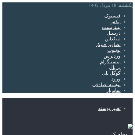
یکشنبه, 18 مرداد 1405
فیسبوک
ایکس
پینتریست
دریبببل
لینکداین
تصاویر فلیکر
یوتیوب
وردپرس
اینستاگرام
پی‌پال
گوگل پلی
ورود
نوشته تصادفی
سایدبار
تغییر پوسته