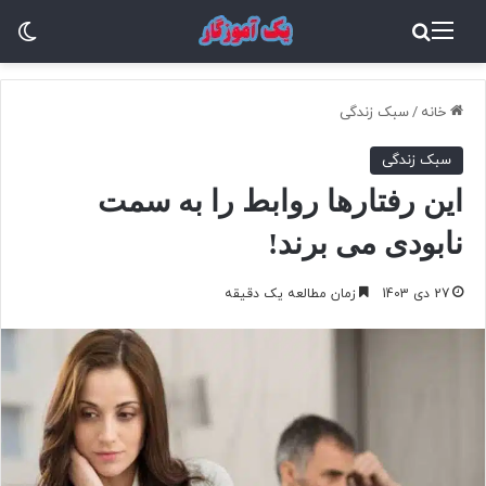
منو
جستجو برای
تغ
خانه
/
سبک زندگی
سبک زندگی
این رفتارها روابط را به سمت
نابودی می برند!
27 دی 1403
زمان مطالعه یک دقیقه