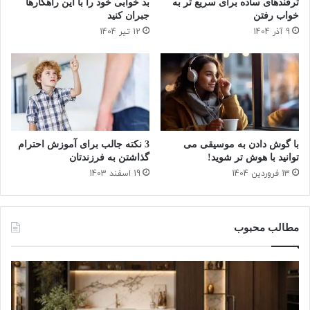
ترفندهای ساده برای سریع‌ تر به
بد خوابی خود را با این راهکارها
ش
س
خواب رفتن
جبران کنید
و
ر
9 آذر 1404
12 تیر 1404
د
ش
!
ف
ا
ش
ش
د
!
با گوش دادن به موسیقی می
3 نکته جالب برای آموزش احترام
توانید با هوش تر شوید!
گذاشتن به فرزندتان
13 فروردین 1404
19 اسفند 1403
مطالب محبوب