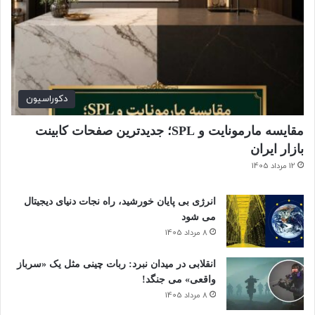
دکوراسیون
مقایسه مارمونایت و SPL؛ جدیدترین صفحات کابینت
بازار ایران
12 مرداد 1405
انرژی بی‌ پایان خورشید، راه نجات دنیای دیجیتال
می شود
8 مرداد 1405
انقلابی در میدان نبرد: ربات چینی مثل یک «سرباز
واقعی» می‌ جنگد!
8 مرداد 1405