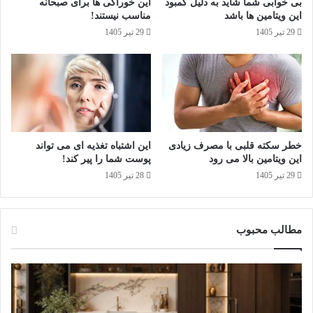
بی خوابی شما شاید به دلیل کمبود
این خوراکی‌ ها برای صبحانه
ب
این ویتامین ها باشد
مناسب نیستند!
و
29 تیر 1405
29 تیر 1405
د
ا
ی
ن
و
ی
ت
ا
خطر سکته قلبی با مصرف زیادی
این اشتباه تغذیه‌ ای می تواند
م
این ویتامین بالا می رود
پوست شما را پیر کند!
ی
29 تیر 1405
28 تیر 1405
ن
ه
ا
ب
مطالب محبوب
ا
ش
د