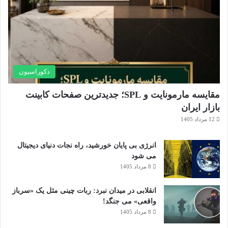
دکوراسیون
مقایسه مارمونایت و SPL؛ جدیدترین صفحات کابینت
بازار ایران
12 مرداد 1405
انرژی بی‌ پایان خورشید، راه نجات دنیای دیجیتال
می شود
8 مرداد 1405
انقلابی در میدان نبرد: ربات چینی مثل یک «سرباز
واقعی» می‌ جنگد!
8 مرداد 1405