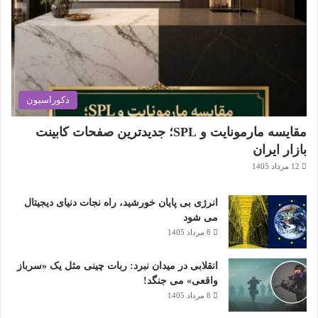
دکوراسیون
مقایسه مارمونایت و SPL؛ جدیدترین صفحات کابینت
بازار ایران
12 مرداد 1405
انرژی بی‌ پایان خورشید، راه نجات دنیای دیجیتال
می شود
8 مرداد 1405
انقلابی در میدان نبرد: ربات چینی مثل یک «سرباز
واقعی» می‌ جنگد!
8 مرداد 1405