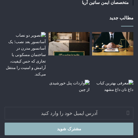
متخصصان ایمن ساتین آریا
مطالب جدید
آدرس
ایمیل
خود
را
وارد