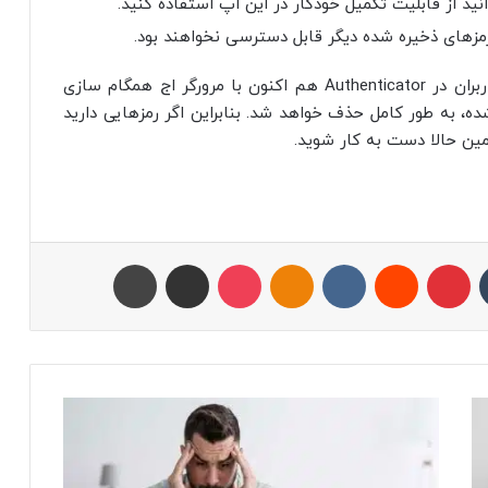
مایکروسافت اعلام کرد که رمزهای ذخیره‌ شده‌ ی کاربران در Authenticator هم‌ اکنون با مرورگر اج همگام‌ سازی
ده، به‌ طور کامل حذف خواهد شد. بنابراین اگر رمزهایی دارید
مین حالا دست به کار شوید.
تامبلر
پینتریست
Reddit
VKontakte
Odnoklassniki
پاکت
اشتراک با ایمیل
چاپ
ب
ر
ا
ی