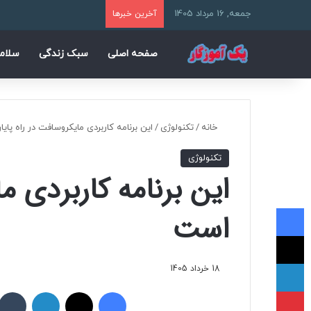
جمعه, 16 مرداد 1405
آخرین خبرها
صفحه اصلی
سبک زندگی
سلام
خانه
/
تکنولوژی
/
این برنامه‌ کاربردی مایکروسافت در راه پا
تکنولوژی
این برنامه‌ کاربردی م
فیسبوک
است
ایکس
لینکداین
18 خرداد 1405
پینتریست
فیسبوک
ایکس
لینکداین