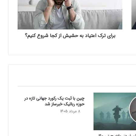
ت
ر
ک
ا
ع
برای ترک اعتیاد به حشیش از کجا شروع کنیم؟
ت
ی
ا
د
ب
ه
ح
ش
ی
ش
چین با ثبت یک رکورد جهانی تازه در
ا
حوزه رباتیک خبرساز شد
ز
ک
8 مرداد 1405
ج
ا
ش