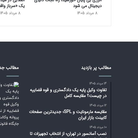
انرژی بی‌ پایان خورشید، راه نجات دنیای
انقلابی در مید
ک
دیجیتال می شود
یک «سرباز واق
م
8 مرداد 1405
8 مرداد 1405
ک
م
ی
ک
ن
ن
د
مطالب پر بازدید
مطالب جد
14 مرداد 1405
تفاوت وکیل پایه یک دادگستری و قوه قضاییه
در چیست؟ مقایسه کامل
12 مرداد 1405
مقایسه مارمونایت و SPL؛ جدیدترین صفحات
کابینت بازار ایران
10 مرداد 1405
نصب آسانسور در تهران؛ از انتخاب تجهیزات تا