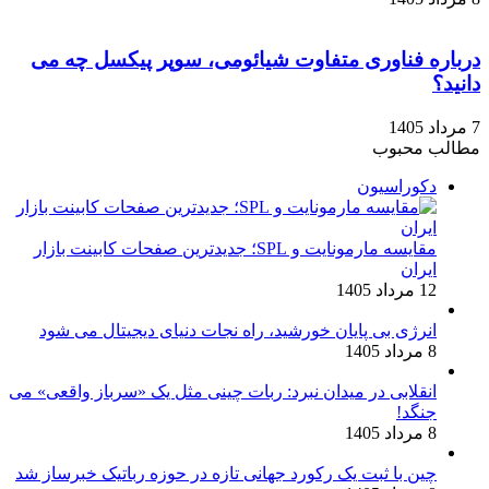
درباره فناوری متفاوت شیائومی، سوپر پیکسل چه می
دانید؟
7 مرداد 1405
مطالب محبوب
دکوراسیون
مقایسه مارمونایت و SPL؛ جدیدترین صفحات کابینت بازار
ایران
12 مرداد 1405
انرژی بی‌ پایان خورشید، راه نجات دنیای دیجیتال می شود
8 مرداد 1405
انقلابی در میدان نبرد: ربات چینی مثل یک «سرباز واقعی» می‌
جنگد!
8 مرداد 1405
چین با ثبت یک رکورد جهانی تازه در حوزه رباتیک خبرساز شد