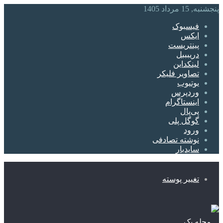
پنجشنبه, 15 مرداد 1405
فیسبوک
ایکس
پینتریست
دریبببل
لینکداین
تصاویر فلیکر
یوتیوب
وردپرس
اینستاگرام
پی‌پال
گوگل پلی
ورود
نوشته تصادفی
سایدبار
تغییر پوسته