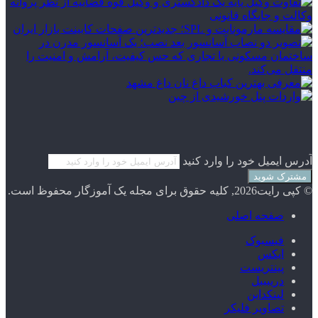
آدرس ایمیل خود را وارد کنید
© کپی رایت2026, کلیه حقوق برای مجله یک آموزگار محفوظ است.
صفحه اصلی
فیسبوک
ایکس
پینتریست
دریبببل
لینکداین
تصاویر فلیکر