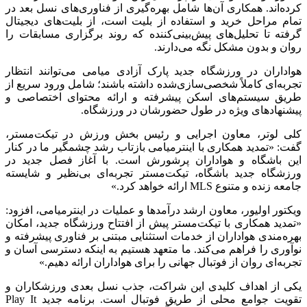
کرده‌اند. همکاری آن‌ها شامل بهره‌گیری از فناوری‌های نسل بعد در
تمام مراحل خرید و استفاده از بلیت است، از بلیت‌های دیجیتال
گرفته تا تحلیل‌های پیش‌بینی‌کننده که روند برگزاری مسابقات را
روان و بدون مشکل نگه می‌دارند.
هواداران در ورزشگاه جدید پارک آزادی میامی می‌توانند انتظار
تجربه‌ای کاملاً شخصی‌سازی‌شده داشته باشند؛ شامل ورود سریع از
طریق سیستم‌های اسکن پیشرفته و ارائه محتوای اختصاصی و
پیشنهادهای ویژه در طول حضورشان در ورزشگاه.
کلی لوتر، معاون اجرایی و رئیس بخش ورزش در تیکت‌مستر،
گفت: «تمدید همکاری با اینترمیامی بازتاب رشد چشمگیر ما در کنار
این باشگاه و هواداران پرشورش است. با آغاز فصل جدید در
ورزشگاه جدید باشگاه، تیکت‌مستر تجربه‌ای بی‌نظیر و شایسته
جامعه زنده و متنوع MLS ارائه خواهد کرد.»
ویکتور اولیور، معاون ارشد درآمدها و عملیات در اینترمیامی، افزود:
«تمدید همکاری با تیکت‌مستر پیش از افتتاح ورزشگاه جدید، امکان
بهره‌مندی هواداران از خدمات استثنایی مبتنی بر فناوری پیشرفته و
نوآوری را فراهم می‌کند. ما متعهد هستیم به اینکه دسترسی آسان و
تجربه‌ای روان از فوتبال جهانی را برای هواداران ارائه دهیم.»
یکی از اهداف کلیدی این شراکت، جذب نسل بعدی ورزشکاران و
تقویت جوامع محلی از طریق فوتبال است. برنامه جدید Play It