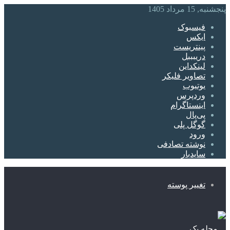
پنجشنبه, 15 مرداد 1405
فیسبوک
ایکس
پینتریست
دریبببل
لینکداین
تصاویر فلیکر
یوتیوب
وردپرس
اینستاگرام
پی‌پال
گوگل پلی
ورود
نوشته تصادفی
سایدبار
تغییر پوسته