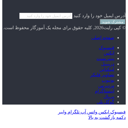
آدرس ایمیل خود را وارد کنید
© کپی رایت2026, کلیه حقوق برای مجله یک آموزگار محفوظ است.
صفحه اصلی
فیسبوک
ایکس
پینتریست
دریبببل
لینکداین
تصاویر فلیکر
یوتیوب
وردپرس
اینستاگرام
پی‌پال
گوگل پلی
فیسبوک
ایکس
واتس آپ
تلگرام
وایبر
دکمه بازگشت به بالا