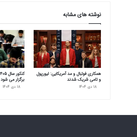
ی
ب
نوشته های مشابه
ج
س
و
ر
ا
ن
ه
ب
ه
همکاری فوتبال و مد آمریکایی: لیورپول
ب
و تامی شریک شدند
برگزار می‌ شود
ا
18 دی 1404
18 دی 1404
ز
ا
ر
م
ی‌
آ
ی
د