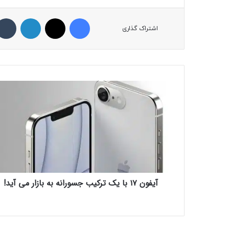
فیسبوک
ایکس
لینکداین
اشتراک گذاری
آ
ی
ف
و
ن
۱
۷
ب
ا
آیفون ۱۷ با یک ترکیب جسورانه به بازار می‌ آید!
ی
ک
ت
ر
ک