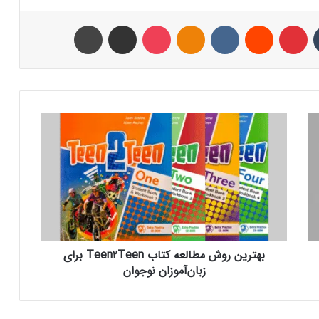
تامبلر
پینتریست
Reddit
VKontakte
Odnoklassniki
پاکت
اشتراک با ایمیل
چاپ
ب
ه
ت
ر
ی
ن
ر
و
ش
بهترین روش مطالعه کتاب Teen2Teen برای
م
زبان‌آموزان نوجوان
ط
ا
ل
ع