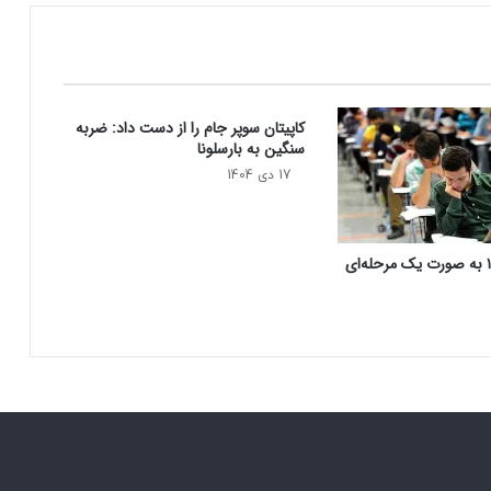
ه
ک
ت
ا
ب
کاپیتان سوپر جام را از دست داد: ضربه
T
سنگین به بارسلونا
e
e
17 دی 1404
n
2
T
کنکور سال ۱۴۰۵ به صورت یک‌ مرحله‌ای
e
e
n
ب
ر
ا
ی
ز
ب
ا