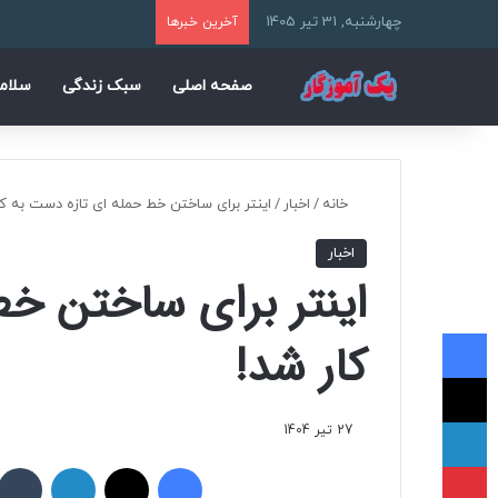
چهارشنبه, 31 تیر 1405
آخرین خبرها
صفحه اصلی
سبک زندگی
سلام
خانه
/
اخبار
/
اینتر برای ساختن خط حمله‌ ای تازه دست به کا
اخبار
اینتر برای ساختن خط
فیسبوک
کار شد!
ایکس
لینکداین
27 تیر 1404
پینتریست
فیسبوک
ایکس
لینکداین