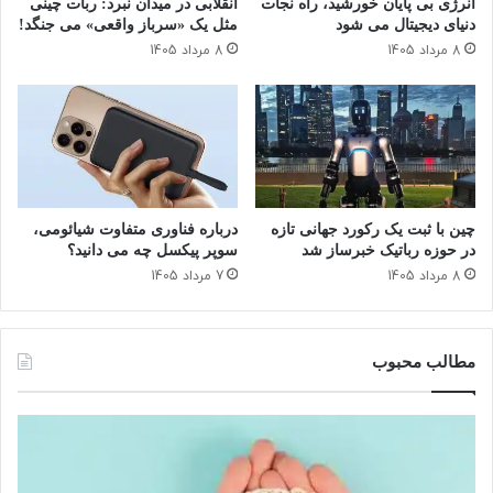
انرژی بی‌ پایان خورشید، راه نجات
انقلابی در میدان نبرد: ربات چینی
غ
به اهمیت این محصول برای اپل و همچنین رقابت شدید در بازار
ر
دنیای دیجیتال می شود
مثل یک «سرباز واقعی» می‌ جنگد!
ا
ن
گوشی‌ های تاشو، انتظار می‌ رود که این شرکت تمام تلاش خود را
8 مرداد 1405
8 مرداد 1405
ف
م
برای عرضه یک محصول بی‌ نقص و با کیفیت به کار گیرد.
ل
ا
ن
ی
تکفارس
ش
ی
و
خ
ی
و
د
ا
!
ه
چین با ثبت یک رکورد جهانی تازه
درباره فناوری متفاوت شیائومی،
د
در حوزه رباتیک خبرساز شد
سوپر پیکسل چه می دانید؟
ک
8 مرداد 1405
7 مرداد 1405
ر
د
مطالب محبوب