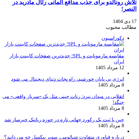
تلاش رونالدو برای جذب مدافع آلمانی رئال مادرید در
النصر!
17 دی 1404
مطالب محبوب
دکوراسیون
مقایسه مارمونایت و SPL؛ جدیدترین صفحات کابینت بازار
ایران
12 مرداد 1405
انرژی بی‌ پایان خورشید، راه نجات دنیای دیجیتال می شود
8 مرداد 1405
انقلابی در میدان نبرد: ربات چینی مثل یک «سرباز واقعی» می‌
جنگد!
8 مرداد 1405
چین با ثبت یک رکورد جهانی تازه در حوزه رباتیک خبرساز شد
8 مرداد 1405
درباره فناوری متفاوت شیائومی، سوپر پیکسل چه می دانید؟