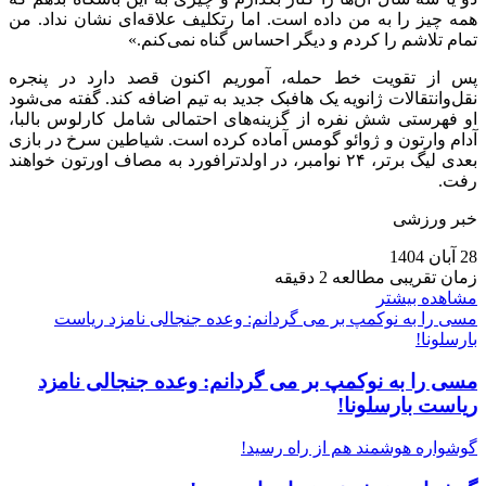
همه چیز را به من داده است. اما رتکلیف علاقه‌ای نشان نداد. من
تمام تلاشم را کردم و دیگر احساس گناه نمی‌کنم.»
پس از تقویت خط حمله، آموریم اکنون قصد دارد در پنجره
نقل‌وانتقالات ژانویه یک هافبک جدید به تیم اضافه کند. گفته می‌شود
او فهرستی شش نفره از گزینه‌های احتمالی شامل کارلوس بالبا،
آدام وارتون و ژوائو گومس آماده کرده است. شیاطین سرخ در بازی
بعدی لیگ برتر، ۲۴ نوامبر، در اولدترافورد به مصاف اورتون خواهند
رفت.
خبر ورزشی
28 آبان 1404
زمان تقریبی مطالعه 2 دقیقه
مشاهده بیشتر
مسی را به نوکمپ بر می‌ گردانم: وعده جنجالی نامزد ریاست
بارسلونا!
مسی را به نوکمپ بر می‌ گردانم: وعده جنجالی نامزد
ریاست بارسلونا!
گوشواره هوشمند هم از راه رسید!