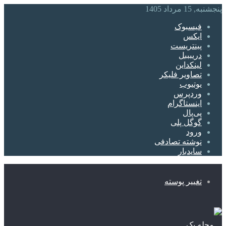
پنجشنبه, 15 مرداد 1405
فیسبوک
ایکس
پینتریست
دریبببل
لینکداین
تصاویر فلیکر
یوتیوب
وردپرس
اینستاگرام
پی‌پال
گوگل پلی
ورود
نوشته تصادفی
سایدبار
تغییر پوسته