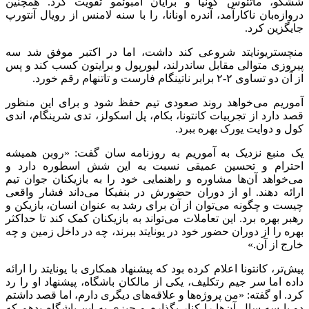
ششکو، ماتئوس کونیا و برایان امبوئمو تقویت کرد. همچنین
دروازه‌بان ناکارآمد، آندره اونانا، را با سنه لامنس از رویال آنتورپ
جایگزین کرد.
منچستریونایتد شروعی کند داشت، اما در اکتبر موفق شد سه
پیروزی متوالی مقابل ساندرلند، لیورپول و برایتون کسب کند و پس
از آن دو تساوی ۲-۲ برابر ناتینگام فارست و تاتنهام رقم خورد.
آموریم می‌خواهد روند صعودی تیم حفظ شود و برای این منظور
قصد دارد از تجربیات کانتونا، بکام، پل اسکولز، تدی شرینگام، اندی
کول و دوایت یورک بهره ببرد.
یک منبع نزدیک به آموریم به روزنامه سان گفت: «روبن همیشه
احترام و تحسین عمیقی نسبت به این شش اسطوره دارد و
می‌خواهد آن‌ها مشاوره و راهنمایی خود را به بازیکنان جوان تیم
ارائه دهند. او از دوران حضورش در بنفیکا می‌داند فشار واقعی
چیست و چگونه می‌توان از آن برای رشد به عنوان انسان، بازیکن و
رهبر بهره برد. این تعاملات می‌تواند به بازیکنان کمک کند تا حداکثر
بهره را از دوران حضور خود در یونایتد ببرند، چه در داخل زمین و چه
خارج از آن.»
پیش‌تر، کانتونا اعلام کرده بود که پیشنهاد همکاری با یونایتد را ارائه
داده اما سر جیم رتکلیف، یکی از مالکان باشگاه، پیشنهاد او را رد
کرد. او گفته: «من پروژه‌ها و علاقه‌های دیگری دارم، اما قصد داشتم
دو یا سه سال آن‌ها را کنار بگذارم و چیزی به این باشگاه بدهم که