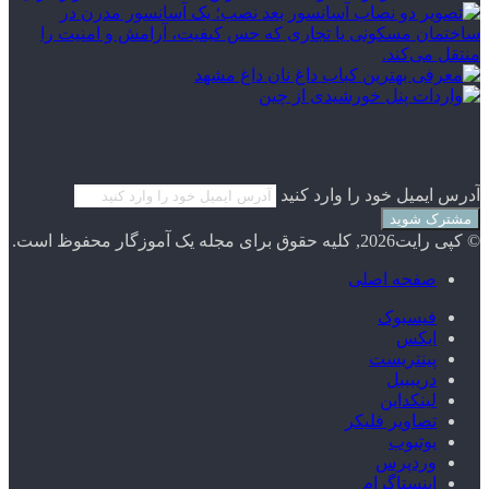
آدرس ایمیل خود را وارد کنید
© کپی رایت2026, کلیه حقوق برای مجله یک آموزگار محفوظ است.
صفحه اصلی
فیسبوک
ایکس
پینتریست
دریبببل
لینکداین
تصاویر فلیکر
یوتیوب
وردپرس
اینستاگرام