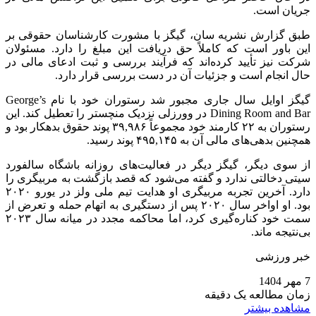
جریان است.
طبق گزارش نشریه سان، گیگز با مشورت کارشناسان حقوقی بر
این باور است که کاملاً حق دریافت این مبلغ را دارد. مسئولان
شرکت نیز تأیید کرده‌اند که فرآیند بررسی و ثبت ادعای مالی در
حال انجام است و جزئیات آن در دست بررسی قرار دارد.
گیگز اوایل سال جاری مجبور شد رستوران خود با نام George’s
Dining Room and Bar در وورزلی نزدیک منچستر را تعطیل کند. این
رستوران به ۲۲ کارمند خود مجموعاً ۳۹,۹۸۶ پوند حقوق بدهکار بود و
همچنین بدهی‌های مالی آن به ۴۹۵,۱۴۵ پوند رسید.
از سوی دیگر، گیگز دیگر در فعالیت‌های روزانه باشگاه سالفورد
سیتی دخالتی ندارد و گفته می‌شود که قصد بازگشت به مربیگری را
دارد. آخرین تجربه مربیگری او هدایت تیم ملی ولز در یورو ۲۰۲۰
بود. او اواخر سال ۲۰۲۰ پس از دستگیری به اتهام حمله و تعرض از
سمت خود کناره‌گیری کرد، اما محاکمه مجدد در میانه سال ۲۰۲۳
بی‌نتیجه ماند.
خبر ورزشی
7 مهر 1404
زمان مطالعه یک دقیقه
مشاهده بیشتر