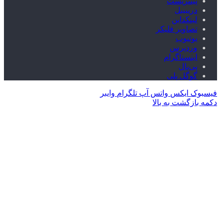
پینتریست
دریبببل
لینکداین
تصاویر فلیکر
یوتیوب
وردپرس
اینستاگرام
پی‌پال
گوگل پلی
فیسبوک
ایکس
واتس آپ
تلگرام
وایبر
دکمه بازگشت به بالا