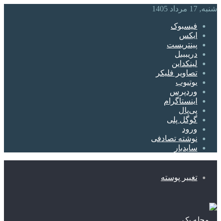
شنبه, 17 مرداد 1405
فیسبوک
ایکس
پینتریست
دریبببل
لینکداین
تصاویر فلیکر
یوتیوب
وردپرس
اینستاگرام
پی‌پال
گوگل پلی
ورود
نوشته تصادفی
سایدبار
تغییر پوسته