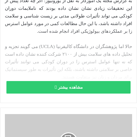
به گزارش مجله یک آموزگار به نقل از یورونیوز؛ اگر چه تعداد پیش از
این تحقیقات زیادی نشان نشان داده بودند که ناملایمات دوران
کودکی می‌ تواند تأثیرات طولانی‌ مدتی بر زیست‌ شناسی و سلامت
افراد داشته باشد، با این حال مطالعات کمی در مورد عوامل استرس‌
زا بر عملکردهای بیولوژیکی افراد انجام شده است.
حالا اما پژوهشگران در دانشگاه کالیفرنیا (UCLA) می‌ گویند تجزیه و
تحلیل داده‌ های سلامت بیش از ۲۱۰۰ شرکت‌ کننده نشان داده است
که نه تنها عوامل استرس‌ زا در دوران کودکی می‌ توانند تأثیرات
خاصی بر سلامتی داشته باشند، بلکه این تأثیرات به طور سیستماتیک
برای مردان و زنان نیز متفاوت هستند.
مشاهده بیشتر
دکتر جورج اسلاویچ، مدیر آزمایشگاه ارزیابی و تحقیقات استرس در
دانشگاه کالیفرنیا و نویسنده ارشد این مطالعه، در این باره گفت:
«یافته‌ های ما یکی از جامع‌ ترین تحلیل‌ ها از پیامدهای بیولوژیکی و
بالینی تجربیات نامطلوب دوران کودکی محسوب می‌ شود.»
د
ر
خ
وی اضافه کرد: «بیشتر افرادی که استرس قابل توجه یا آسیب در
و