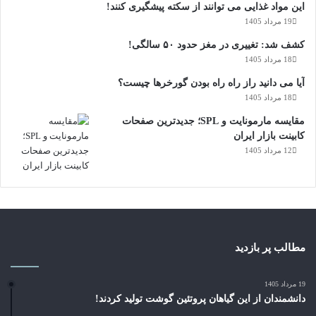
س
استرس را در کلینیک‌ های کودکان و بزرگسالان آغاز کنیم.»
این مواد غذایی می توانند از سکته پیشگیری کنند!
ی
19 مرداد 1405
ل
کشف شد: تغییری در مغز حدود ۵۰ سالگی!
ا
18 مرداد 1405
ب
ی
آیا می دانید راز راه‌ راه بودن گورخرها چیست؟
18 مرداد 1405
مقایسه مارمونایت و SPL؛ جدیدترین صفحات
کابینت بازار ایران
12 مرداد 1405
مطالب پر بازدید
19 مرداد 1405
دانشمندان از این گیاهان پروتئین گوشت تولید کردند!