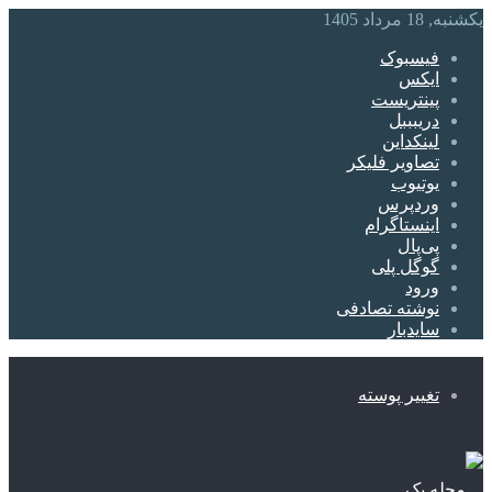
یکشنبه, 18 مرداد 1405
فیسبوک
ایکس
پینتریست
دریبببل
لینکداین
تصاویر فلیکر
یوتیوب
وردپرس
اینستاگرام
پی‌پال
گوگل پلی
ورود
نوشته تصادفی
سایدبار
تغییر پوسته