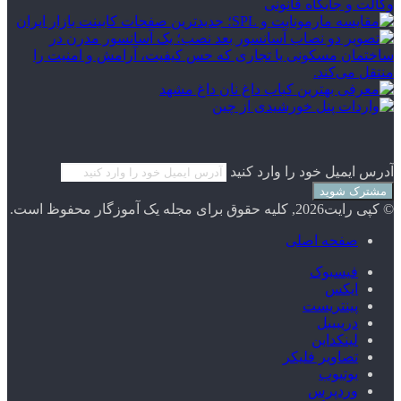
آدرس ایمیل خود را وارد کنید
© کپی رایت2026, کلیه حقوق برای مجله یک آموزگار محفوظ است.
صفحه اصلی
فیسبوک
ایکس
پینتریست
دریبببل
لینکداین
تصاویر فلیکر
یوتیوب
وردپرس