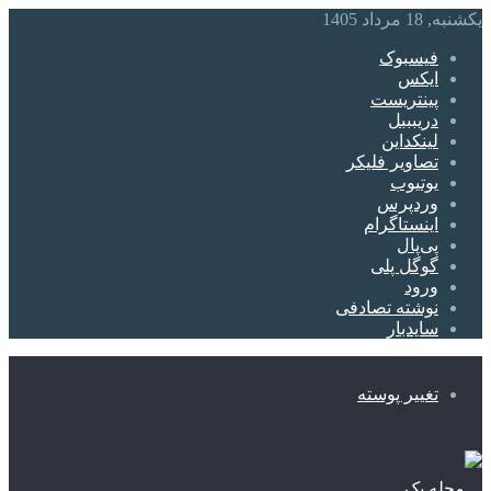
یکشنبه, 18 مرداد 1405
فیسبوک
ایکس
پینتریست
دریبببل
لینکداین
تصاویر فلیکر
یوتیوب
وردپرس
اینستاگرام
پی‌پال
گوگل پلی
ورود
نوشته تصادفی
سایدبار
تغییر پوسته