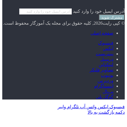
آدرس ایمیل خود را وارد کنید
© کپی رایت2026, کلیه حقوق برای مجله یک آموزگار محفوظ است.
صفحه اصلی
فیسبوک
ایکس
پینتریست
دریبببل
لینکداین
تصاویر فلیکر
یوتیوب
وردپرس
اینستاگرام
پی‌پال
گوگل پلی
فیسبوک
ایکس
واتس آپ
تلگرام
وایبر
دکمه بازگشت به بالا