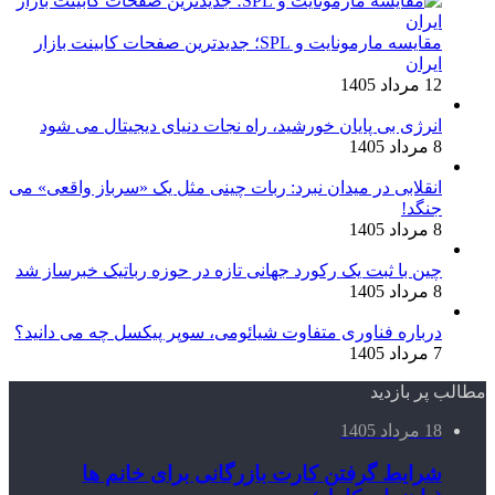
مقایسه مارمونایت و SPL؛ جدیدترین صفحات کابینت بازار
ایران
12 مرداد 1405
انرژی بی‌ پایان خورشید، راه نجات دنیای دیجیتال می شود
8 مرداد 1405
انقلابی در میدان نبرد: ربات چینی مثل یک «سرباز واقعی» می‌
جنگد!
8 مرداد 1405
چین با ثبت یک رکورد جهانی تازه در حوزه رباتیک خبرساز شد
8 مرداد 1405
درباره فناوری متفاوت شیائومی، سوپر پیکسل چه می دانید؟
7 مرداد 1405
مطالب پر بازدید
18 مرداد 1405
شرایط گرفتن کارت بازرگانی برای خانم ها