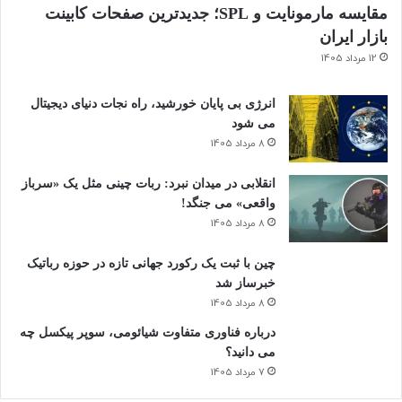
سیر خام برای آکنه و لک‌ ها وجود دارد:
مقایسه مارمونایت و SPL؛ جدیدترین صفحات کابینت
بازار ایران
درمان های طبیعی: روغن درخت چای، سرکه سیب رقیق شده و
12 مرداد 1405
عسل جایگزین های ملایم تری هستند که ممکن است فوایدی برای
پوست مستعد آکنه داشته باشند. با این حال، مهم است که آنها
انرژی بی‌ پایان خورشید، راه نجات دنیای دیجیتال
را با احتیاط و تحت راهنمایی یک پزشک متخصص پوست استفاده
می شود
8 مرداد 1405
کنید.
انقلابی در میدان نبرد: ربات چینی مثل یک «سرباز
سلب مسئولیت: همیشه قبل از شروع هر روتین با پزشک خود
واقعی» می‌ جنگد!
مشورت کنید.
8 مرداد 1405
چین با ثبت یک رکورد جهانی تازه در حوزه رباتیک
خبرساز شد
8 مرداد 1405
درباره فناوری متفاوت شیائومی، سوپر پیکسل چه
می دانید؟
7 مرداد 1405