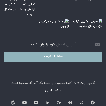
آدرس
ایمیل
خود
را
وارد
کنید
© کپی رایت2026, کلیه حقوق برای مجله یک آموزگار محفوظ است.
صفحه اصلی
فیسبوک
ایکس
پینتریست
دریبببل
لینکداین
تصاویر
یوتیوب
وردپر