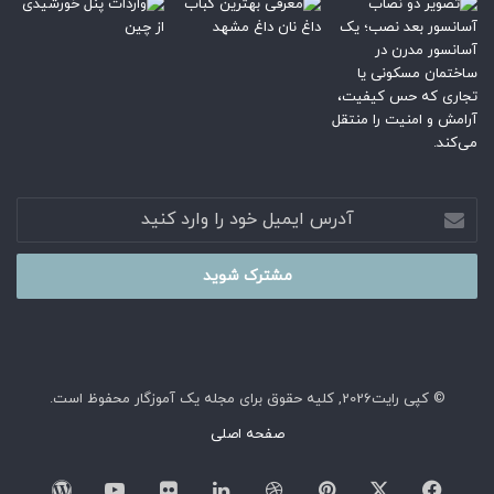
آدرس
ایمیل
خود
را
وارد
کنید
© کپی رایت2026, کلیه حقوق برای مجله یک آموزگار محفوظ است.
صفحه اصلی
فیسبوک
ایکس
پینتریست
دریبببل
لینکداین
تصاویر
یوتیوب
وردپر