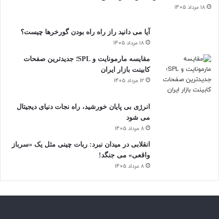
18 مرداد 1405
آیا می دانید راز راه‌ راه بودن گورخرها چیست؟
18 مرداد 1405
مقایسه مارمونایت و SPL؛ جدیدترین صفحات
کابینت بازار ایران
12 مرداد 1405
انرژی بی‌ پایان خورشید، راه نجات دنیای دیجیتال
می شود
8 مرداد 1405
انقلابی در میدان نبرد: ربات چینی مثل یک «سرباز
واقعی» می‌ جنگد!
8 مرداد 1405