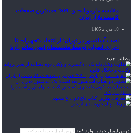
مقایسه مارمونایت و SPL؛ جدیدترین صفحات
کابینت بازار ایران
10 مرداد 1405
نصب آسانسور در تهران؛ از انتخاب تجهیزات تا
اجرای اصولی توسط متخصصان ایمن ساتین آریا
مطالب جدید
آدرس ایمیل خود را وارد کنید