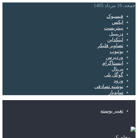
جمعه, 16 مرداد 1405
فیسبوک
ایکس
پینتریست
دریبببل
لینکداین
تصاویر فلیکر
یوتیوب
وردپرس
اینستاگرام
پی‌پال
گوگل پلی
ورود
نوشته تصادفی
سایدبار
تغییر پوسته