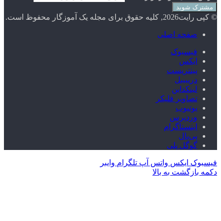
© کپی رایت2026, کلیه حقوق برای مجله یک آموزگار محفوظ است.
صفحه اصلی
فیسبوک
ایکس
پینتریست
دریبببل
لینکداین
تصاویر فلیکر
یوتیوب
وردپرس
اینستاگرام
پی‌پال
گوگل پلی
فیسبوک
ایکس
واتس آپ
تلگرام
وایبر
دکمه بازگشت به بالا