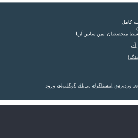
سه کامل
وسط متخصصان ایمن ساتین آریا
 آن
نگد!
وب
وردپرس
اینستاگرام
پی‌پال
گوگل پلی
ورود