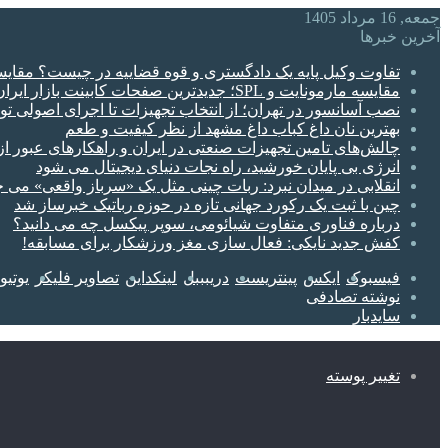
جمعه, 16 مرداد 1405
آخرین خبرها
تفاوت وکیل پایه یک دادگستری و قوه قضاییه در چیست؟ مقای
مقایسه مارمونایت و SPL؛ جدیدترین صفحات کابینت بازار ایران
نصب آسانسور در تهران؛ از انتخاب تجهیزات تا اجرای اصولی ت
بهترین نان داغ کباب داغ مشهد از نظر کیفیت و طعم
چالش‌های تامین تجهیزات صنعتی در ایران و راهکارهای عبور از
انرژی بی‌ پایان خورشید، راه نجات دنیای دیجیتال می شود
انقلابی در میدان نبرد: ربات چینی مثل یک «سرباز واقعی» می‌ ج
چین با ثبت یک رکورد جهانی تازه در حوزه رباتیک خبرساز شد
درباره فناوری متفاوت شیائومی، سوپر پیکسل چه می دانید؟
کفش جدید نایکی: فعال‌ سازی مغز ورزشکار برای مسابقه!
فیسبوک
ایکس
پینتریست
دریبببل
لینکداین
تصاویر فلیکر
یوتی
نوشته تصادفی
سایدبار
تغییر پوسته