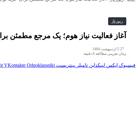
رپورتاژ
آغاز فعالیت نیاز هوم؛ یک مرجع مطمئن برا
27 اردیبهشت 1404
زمان تقریبی مطالعه 6 دقیقه
فیسبوک
ایکس
لینکداین
تامبلر
پینتریست
Odnoklassniki
VKontakte
it